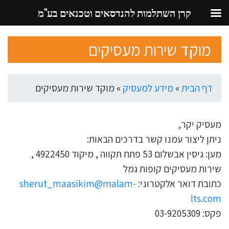
קרן השתלמות להנדסאים וטכנאים בע"מ
Ski
מוקד שירות מעסיקים
t
conten
דף הבית
»
מידע למעסיק
»
מוקד שירות מעסיקים
מעסיק יקר,
ניתן ליצור עמנו קשר בדרכים הבאות:
מען: גיסין אבשלום 53 פתח תקווה , מיקוד 4922450 ,
שירות מעסיקים קופות גמל
כתובת דואר אלקטרוני:
sherut_maasikim@malam-
lts.com
פקס: 03-9205309