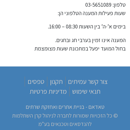
טלפון: 03-5651089
שעות פעילות המענה הטלפוני הן:
בימים א’-ה’ בין השעות 08:30 – 16:00.
המענה אינו זמין בערבי חג ובחגים.
בחול המועד יפעל במתכונת שעות מצומצמת
צור קשר עמיתים
תקנון
טפסים
תנאי שימוש
מדיניות פרטיות
טאדאם - בניית אתרים ואחזקת שרתים
© כל הזכויות שמורות לחברה לניהול קרן השתלמות
להנדסאים וטכנאים בע"מ