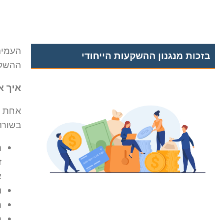
העמית
בזכות מנגנון ההשקעות הייחודי
ההשקע
איך א
אחת ל
בשורה
ת
ז
א
נ
מ
ה