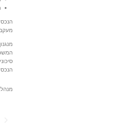
ה
הנכסי
מעקב,
מנגנו
המשכל
סיכונ
הנכסי
מנהלי