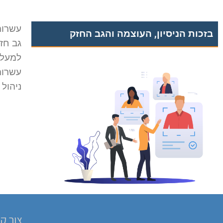
עשרות 
בזכות הניסיון, העוצמה והגב החזק
גב חזק של
למעלה מ2 מיליארד 
עשרות
ניהול
צור ק